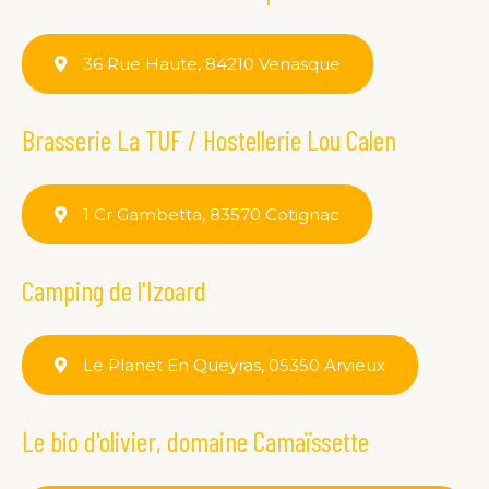
36 Rue Haute, 84210 Venasque
Brasserie La TUF / Hostellerie Lou Calen
1 Cr Gambetta, 83570 Cotignac
Camping de l'Izoard
Le Planet En Queyras, 05350 Arvieux
Le bio d'olivier, domaine Camaïssette