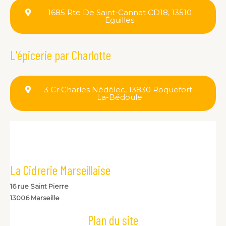
1685 Rte De Saint-Cannat CD18, 13510
Éguilles
L'épicerie par Charlotte
3 Cr Charles Nédélec, 13830 Roquefort-
La-Bédoule
La Cidrerie Marseillaise
16 rue Saint Pierre
13006 Marseille
Plan du site