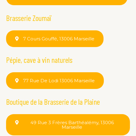
Brasserie Zoumaï
7 Cours Gouffé, 13006 Marseille
Pépie, cave à vin naturels
77 Rue De Lodi 13006 Marseille
Boutique de la Brasserie de la Plaine
49 Rue 3 Frères Barthéalémy, 13006
Marseille