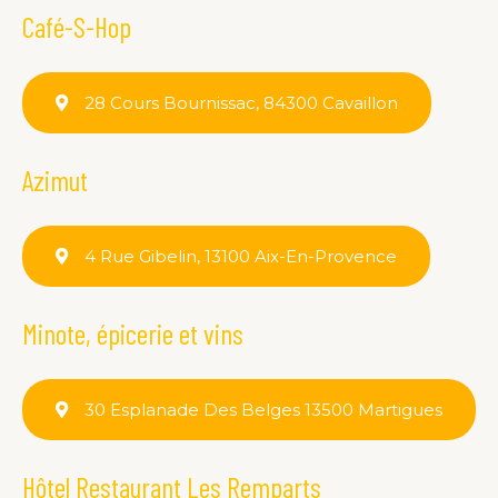
Café-S-Hop
28 Cours Bournissac, 84300 Cavaillon
Azimut
4 Rue Gibelin, 13100 Aix-En-Provence
Minote, épicerie et vins
30 Esplanade Des Belges 13500 Martigues
Hôtel Restaurant Les Remparts