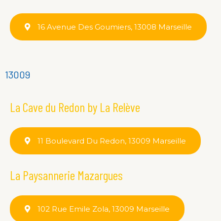
16 Avenue Des Goumiers, 13008 Marseille
13009
La Cave du Redon by La Relève
11 Boulevard Du Redon, 13009 Marseille
La Paysannerie Mazargues
102 Rue Emile Zola, 13009 Marseille