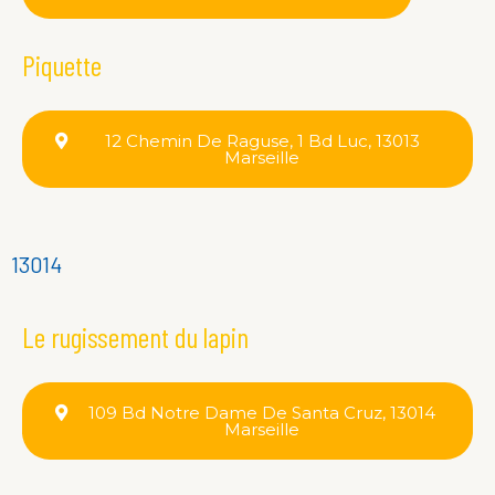
Piquette
12 Chemin De Raguse, 1 Bd Luc, 13013
Marseille
13014
Le rugissement du lapin
109 Bd Notre Dame De Santa Cruz, 13014
Marseille