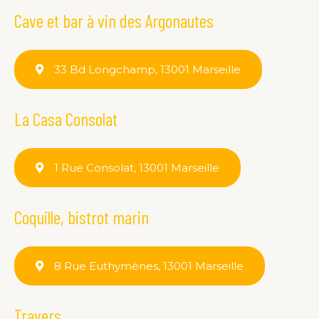
Cave et bar à vin des Argonautes
33 Bd Longchamp, 13001 Marseille
La Casa Consolat
1 Rue Consolat, 13001 Marseille
Coquille, bistrot marin
8 Rue Euthymènes, 13001 Marseille
Travers