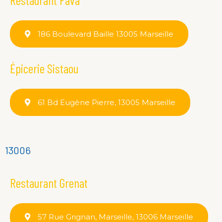
186 Boulevard Baille 13005 Marseille
Épicerie Sistaou
61 Bd Eugène Pierre, 13005 Marseille
13006
Restaurant Grenat
57 Rue Grignan, Marseille, 13006 Marseille